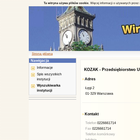
Ta witryna używa plików cookie.
Więcej informacji o używanych przez 
Strona główna
Nawigacja
Informacje
KOZAK - Przedsiębiorstwo 
Spis wszystkich
Adres
instytucji
Wyszukiwarka
Łęgi 2
instytucji
01-329 Warszawa
Kontakt
Telefon
0226661714
Fax
0226661714
Telefon komórkowy
Infolinia