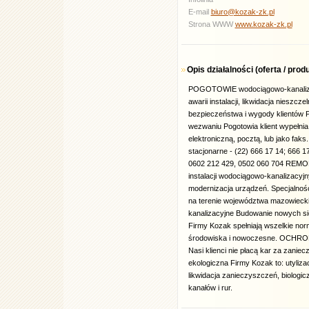
E-mail
biuro@ko
zak-zk.pl
Strona WWW
www.kozak-zk.pl
Opis działalności (oferta / pro
POGOTOWIE wodociągowo-kanaliza
awarii instalacji, likwidacja nieszc
bezpieczeństwa i wygody klientów P
wezwaniu Pogotowia klient wypełnia
elektroniczną, pocztą, lub jako fak
stacjonarne - (22) 666 17 14; 666 
0602 212 429, 0502 060 704 REMONT
instalacji wodociągowo-kanalizacyj
modernizacja urządzeń. Specjalność:
na terenie województwa mazowie
kanalizacyjne Budowanie nowych sie
Firmy Kozak spełniają wszelkie no
środowiska i nowoczesne. OCHR
Nasi klienci nie płacą kar za zanie
ekologiczna Firmy Kozak to: utyli
likwidacja zanieczyszczeń, biologi
kanałów i rur.