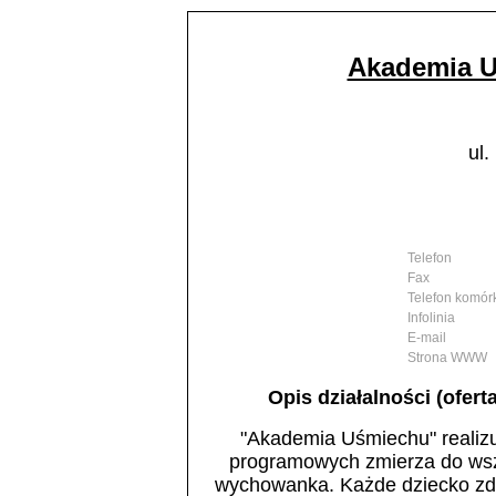
Akademia U
ul.
Telefon
Fax
Telefon komó
Infolinia
E-mail
Strona WWW
Opis działalności (ofert
"Akademia Uśmiechu" realizu
programowych zmierza do ws
wychowanka. Każde dziecko zd