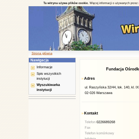
Ta witryna używa plików cookie.
Więcej informacji o używanych przez 
Strona główna
Nawigacja
Informacje
Fundacja Ośrodk
Spis wszystkich
Adres
instytucji
Wyszukiwarka
ul. Raszyńska 32/44, lok. 140, kl. IX,
instytucji
02-026 Warszawa
Kontakt
Telefon
0226689268
Fax
Telefon komórkowy
Infolinia