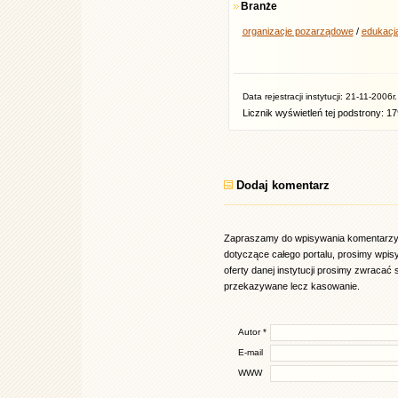
Branże
organizacje pozarządowe
/
edukacj
Data rejestracji instytucji: 21-11-2006r.
Licznik wyświetleń tej podstrony: 1
Dodaj komentarz
Zapraszamy do wpisywania komentarzy d
dotyczące całego portalu, prosimy wpi
oferty danej instytucji prosimy zwracać 
przekazywane lecz kasowanie.
Autor *
E-mail
WWW