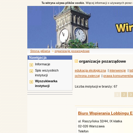
Ta witryna używa plików cookie.
Więcej informacji o używanych przez 
Strona główna
organizacje pozarządowe
Nawigacja
organizacje pozarządowe
Informacje
Spis wszystkich
edukacja ekologiczna
|
interwencje
|
lo
instytucji
ochrona zwierząt
|
prawa konsumentó
Wyszukiwarka
instytucji
Liczba instytucji w branży: 67
1
2
3
Biuro Wspierania Lobbingu 
ul. Raszyńska 32/44, IX klatka
02-026 Warszawa
Telefon