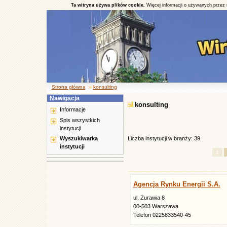
Ta witryna używa plików cookie.
Więcej informacji o używanych przez 
Strona główna
konsulting
Nawigacja
konsulting
Informacje
Spis wszystkich
instytucji
Wyszukiwarka
Liczba instytucji w branży: 39
instytucji
1
Agencja Rynku Energii S.A.
ul. Żurawia 8
00-503 Warszawa
Telefon 0225833540-45