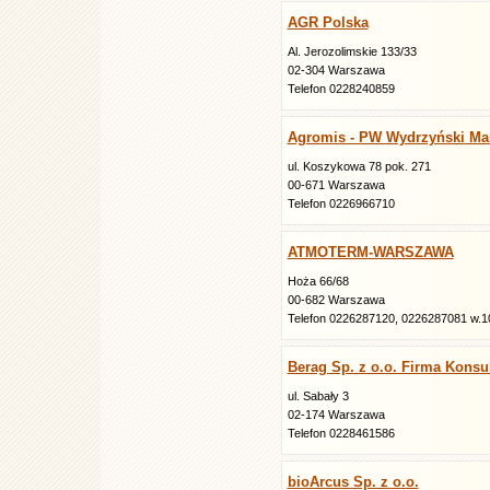
AGR Polska
Al. Jerozolimskie 133/33
02-304 Warszawa
Telefon 0228240859
Agromis - PW Wydrzyński Ma
ul. Koszykowa 78 pok. 271
00-671 Warszawa
Telefon 0226966710
ATMOTERM-WARSZAWA
Hoża 66/68
00-682 Warszawa
Telefon 0226287120, 0226287081 w.1
Berag Sp. z o.o. Firma Konsu
ul. Sabały 3
02-174 Warszawa
Telefon 0228461586
bioArcus Sp. z o.o.