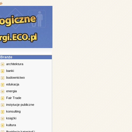
aj
.
Branże
architektura
banki
budownictwo
edukacja
energia
Fair Trade
instytucje publiczne
konsulting
książki
kultura
likwidacja katastrof i