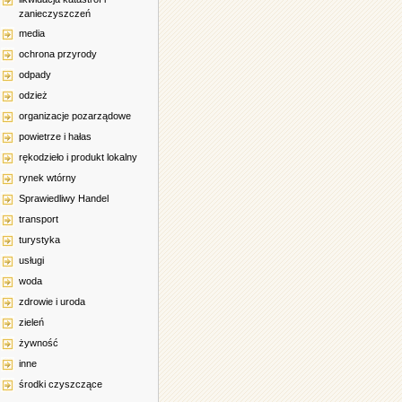
zanieczyszczeń
media
ochrona przyrody
odpady
odzież
organizacje pozarządowe
powietrze i hałas
rękodzieło i produkt lokalny
rynek wtórny
Sprawiedliwy Handel
transport
turystyka
usługi
woda
zdrowie i uroda
zieleń
żywność
inne
środki czyszczące