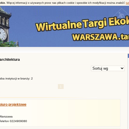
okie.
Więcej informacji o używanych przez nas plikach cookie i sposobie ich modyfikacji można znaleźć
tut
architektura
zba instytucji w branży: 2
1
biuro projektowe
Warszawa
Telefon 0224909080