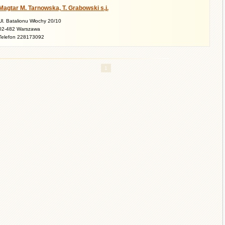
Magtar M. Tarnowska, T. Grabowski s.j.
Ul. Batalionu Włochy 20/10
02-482 Warszawa
Telefon 228173092
1