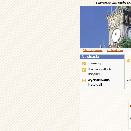
Ta witryna używa plików co
Strona główna
architektura
Nawigacja
Informacje
Spis wszystkich
instytucji
Wyszukiwarka
Lic
instytucji