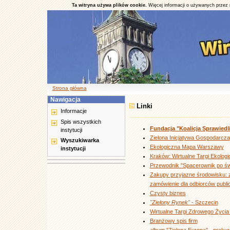
Ta witryna używa plików cookie.
Więcej informacji o używanych przez 
Strona główna
Nawigacja
Linki
Informacje
Spis wszystkich
Fundacja "Koalicja Sprawied
instytucji
Zielona Inicjatywa Gospodarcza
Wyszukiwarka
Ekologiczna Mapa Warszawy
instytucji
Kraków: Wirtualne Targi Ekolog
Przewodnik "Spacerownik po św
Zakupy przyjazne środowisku: z
zamówienie dla odbiorców public
Czysty biznes
"Zielony Rynek"
- Szczecin
Wirtualne Targi Zdrowego Życia
Branżowy spis firm