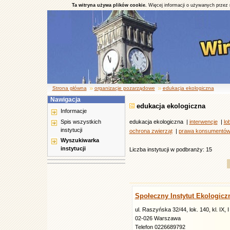
Ta witryna używa plików cookie.
Więcej informacji o używanych przez 
Strona główna
organizacje pozarządowe
edukacja ekologiczna
Nawigacja
edukacja ekologiczna
Informacje
Spis wszystkich
edukacja ekologiczna |
interwencje
|
lo
instytucji
ochrona zwierząt
|
prawa konsumentó
Wyszukiwarka
instytucji
Liczba instytucji w podbranży: 15
Społeczny Instytut Ekologicz
ul. Raszyńska 32/44, lok. 140, kl. IX, I
02-026 Warszawa
Telefon 0226689792